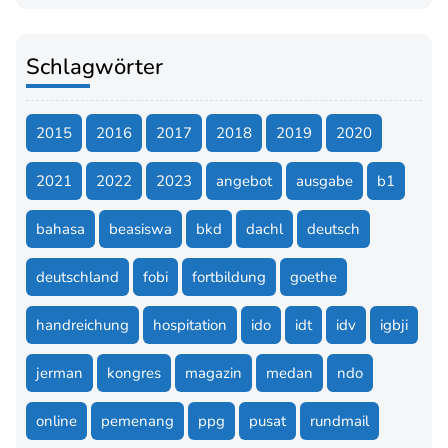
Schlagwörter
2015
2016
2017
2018
2019
2020
2021
2022
2023
angebot
ausgabe
b1
bahasa
beasiswa
bkd
dachl
deutsch
deutschland
fobi
fortbildung
goethe
handreichung
hospitation
ido
idt
idv
igbji
jerman
kongres
magazin
medan
ndo
online
pemenang
ppg
pusat
rundmail