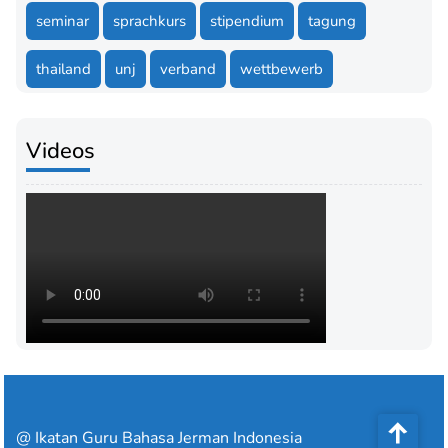
seminar
sprachkurs
stipendium
tagung
thailand
unj
verband
wettbewerb
Videos
@ Ikatan Guru Bahasa Jerman Indonesia