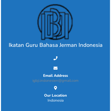
Skip
to
content
Ikatan Guru Bahasa Jerman Indonesia
Email Address
igbji.indonesien@gmail.com
Our Location
Indonesia