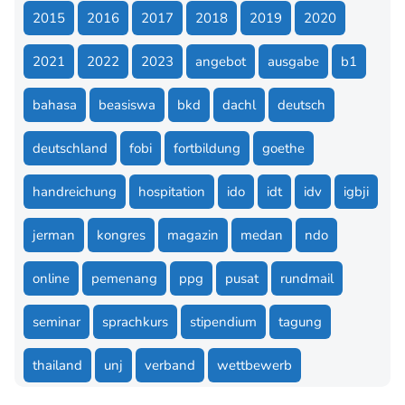
2015
2016
2017
2018
2019
2020
2021
2022
2023
angebot
ausgabe
b1
bahasa
beasiswa
bkd
dachl
deutsch
deutschland
fobi
fortbildung
goethe
handreichung
hospitation
ido
idt
idv
igbji
jerman
kongres
magazin
medan
ndo
online
pemenang
ppg
pusat
rundmail
seminar
sprachkurs
stipendium
tagung
thailand
unj
verband
wettbewerb