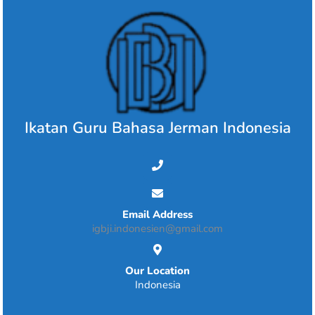
Skip
to
content
Ikatan Guru Bahasa Jerman Indonesia
Email Address
igbji.indonesien@gmail.com
Our Location
Indonesia