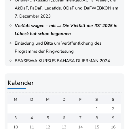
Online-Diskussion „ZusammengeDACHt“ weiter, die
AkDaF, FaDaF, Ledafids, ÖDaF und DaFWEBKON am
7. Dezember 2023
Vielfalt wagen – mit …: Die Vielfalt der IDT 2025 in
Lübeck hat schon begonnen
Einladung und Bitte um Veröffentlichung des
Programms der Ringvorlesung
BEASISWA KURSUS BAHASA DI JERMAN 2024
Kalender
M
D
M
D
F
S
S
1
2
3
4
5
6
7
8
9
10
11
12
13
14
15
16