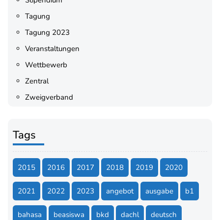
Stipendium
Tagung
Tagung 2023
Veranstaltungen
Wettbewerb
Zentral
Zweigverband
Tags
2015
2016
2017
2018
2019
2020
2021
2022
2023
angebot
ausgabe
b1
bahasa
beasiswa
bkd
dachl
deutsch