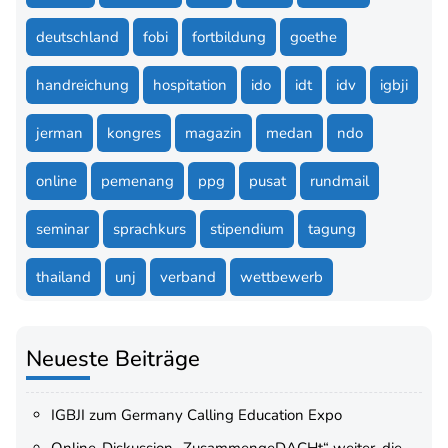
deutschland
fobi
fortbildung
goethe
handreichung
hospitation
ido
idt
idv
igbji
jerman
kongres
magazin
medan
ndo
online
pemenang
ppg
pusat
rundmail
seminar
sprachkurs
stipendium
tagung
thailand
unj
verband
wettbewerb
Neueste Beiträge
IGBJI zum Germany Calling Education Expo