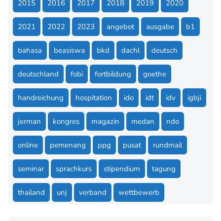
2015
2016
2017
2018
2019
2020
2021
2022
2023
angebot
ausgabe
b1
bahasa
beasiswa
bkd
dachl
deutsch
deutschland
fobi
fortbildung
goethe
handreichung
hospitation
ido
idt
idv
igbji
jerman
kongres
magazin
medan
ndo
online
pemenang
ppg
pusat
rundmail
seminar
sprachkurs
stipendium
tagung
thailand
unj
verband
wettbewerb