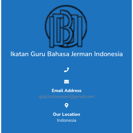
Skip
to
content
Ikatan Guru Bahasa Jerman Indonesia
Email Address
igbji.indonesien@gmail.com
Our Location
Indonesia