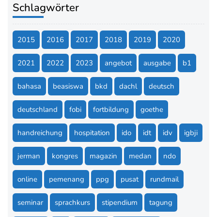
Schlagwörter
2015
2016
2017
2018
2019
2020
2021
2022
2023
angebot
ausgabe
b1
bahasa
beasiswa
bkd
dachl
deutsch
deutschland
fobi
fortbildung
goethe
handreichung
hospitation
ido
idt
idv
igbji
jerman
kongres
magazin
medan
ndo
online
pemenang
ppg
pusat
rundmail
seminar
sprachkurs
stipendium
tagung