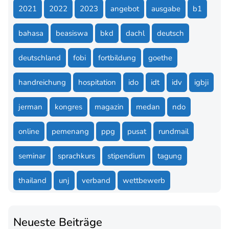
2021
2022
2023
angebot
ausgabe
b1
bahasa
beasiswa
bkd
dachl
deutsch
deutschland
fobi
fortbildung
goethe
handreichung
hospitation
ido
idt
idv
igbji
jerman
kongres
magazin
medan
ndo
online
pemenang
ppg
pusat
rundmail
seminar
sprachkurs
stipendium
tagung
thailand
unj
verband
wettbewerb
Neueste Beiträge