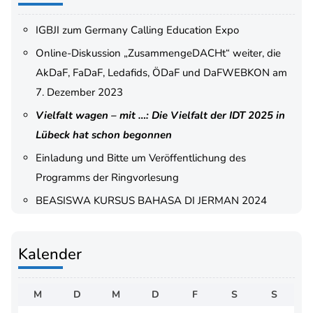
IGBJI zum Germany Calling Education Expo
Online-Diskussion „ZusammengeDACHt“ weiter, die
AkDaF, FaDaF, Ledafids, ÖDaF und DaFWEBKON am
7. Dezember 2023
Vielfalt wagen – mit …: Die Vielfalt der IDT 2025 in
Lübeck hat schon begonnen
Einladung und Bitte um Veröffentlichung des
Programms der Ringvorlesung
BEASISWA KURSUS BAHASA DI JERMAN 2024
Kalender
M
D
M
D
F
S
S