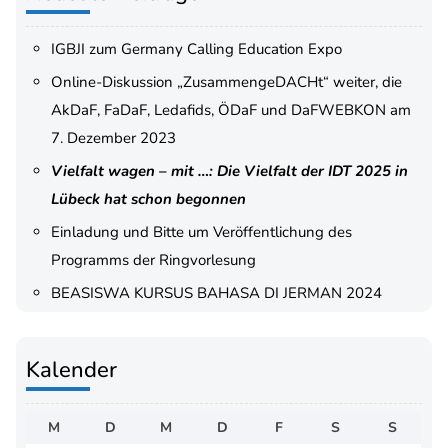
IGBJI zum Germany Calling Education Expo
Online-Diskussion „ZusammengeDACHt“ weiter, die
AkDaF, FaDaF, Ledafids, ÖDaF und DaFWEBKON am
7. Dezember 2023
Vielfalt wagen – mit …: Die Vielfalt der IDT 2025 in
Lübeck hat schon begonnen
Einladung und Bitte um Veröffentlichung des
Programms der Ringvorlesung
BEASISWA KURSUS BAHASA DI JERMAN 2024
Kalender
M
D
M
D
F
S
S