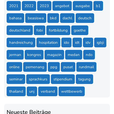
2021
2022
2023
angebot
ausgabe
b1
bahasa
beasiswa
bkd
dachl
deutsch
deutschland
fobi
fortbildung
goethe
handreichung
hospitation
ido
idt
idv
igbji
jerman
kongres
magazin
medan
ndo
online
pemenang
ppg
pusat
rundmail
seminar
sprachkurs
stipendium
tagung
thailand
unj
verband
wettbewerb
Neueste Beiträge