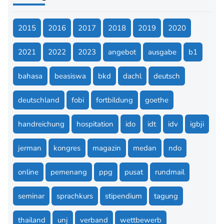
2015
2016
2017
2018
2019
2020
2021
2022
2023
angebot
ausgabe
b1
bahasa
beasiswa
bkd
dachl
deutsch
deutschland
fobi
fortbildung
goethe
handreichung
hospitation
ido
idt
idv
igbji
jerman
kongres
magazin
medan
ndo
online
pemenang
ppg
pusat
rundmail
seminar
sprachkurs
stipendium
tagung
thailand
unj
verband
wettbewerb