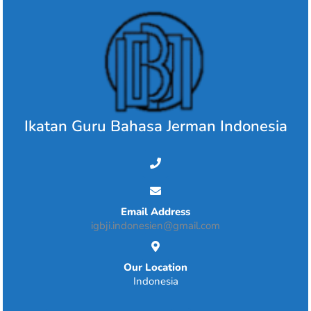
Skip
to
content
Ikatan Guru Bahasa Jerman Indonesia
Email Address
igbji.indonesien@gmail.com
Our Location
Indonesia