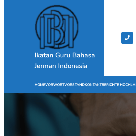
Skip
to
content
Ikatan Guru Bahasa
Jerman Indonesia
HOME
VORWORT
VORSTAND
KONTAKT
BERICHTE HOCHL