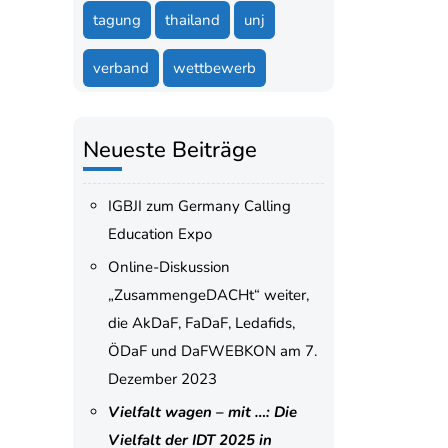
tagung
thailand
unj
verband
wettbewerb
Neueste Beiträge
IGBJI zum Germany Calling
Education Expo
Online-Diskussion
„ZusammengeDACHt“ weiter,
die AkDaF, FaDaF, Ledafids,
ÖDaF und DaFWEBKON am 7.
Dezember 2023
Vielfalt wagen – mit …: Die
Vielfalt der IDT 2025 in