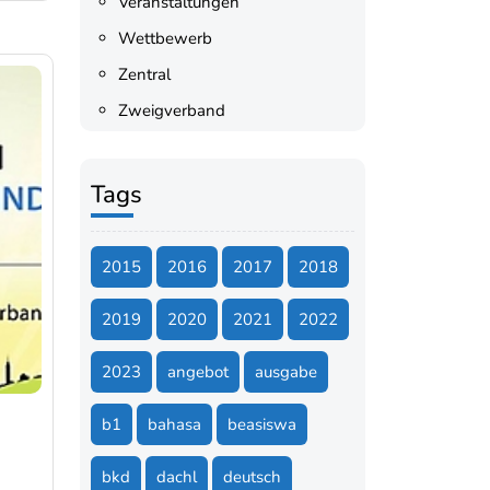
Veranstaltungen
Wettbewerb
Zentral
Zweigverband
Tags
2015
2016
2017
2018
2019
2020
2021
2022
2023
angebot
ausgabe
b1
bahasa
beasiswa
bkd
dachl
deutsch