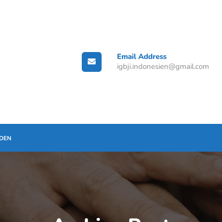
Email Address
igbji.indonesien@gmail.com
ADEN