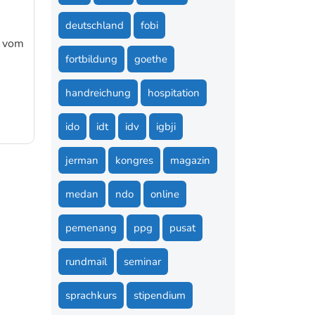
deutschland
fobi
d vom
fortbildung
goethe
handreichung
hospitation
ido
idt
idv
igbji
jerman
kongres
magazin
medan
ndo
online
pemenang
ppg
pusat
rundmail
seminar
sprachkurs
stipendium