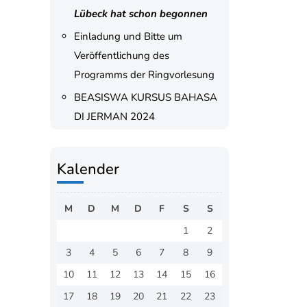
Lübeck hat schon begonnen
Einladung und Bitte um
Veröffentlichung des
Programms der Ringvorlesung
BEASISWA KURSUS BAHASA
DI JERMAN 2024
Kalender
M
D
M
D
F
S
S
1
2
3
4
5
6
7
8
9
10
11
12
13
14
15
16
17
18
19
20
21
22
23