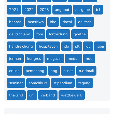
2021
2022
2023
angebot
ausgabe
b1
bahasa
beasiswa
bkd
dachl
deutsch
deutschland
fobi
fortbildung
goethe
handreichung
hospitation
ido
idt
idv
igbji
jerman
kongres
magazin
medan
ndo
online
pemenang
ppg
pusat
rundmail
seminar
sprachkurs
stipendium
tagung
thailand
unj
verband
wettbewerb