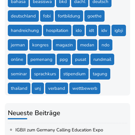
bahasa
beasiswa
bkd
dachl
deutsch
deutschland
fobi
fortbildung
goethe
handreichung
hospitation
ido
idt
idv
igbji
jerman
kongres
magazin
medan
ndo
online
pemenang
ppg
pusat
rundmail
seminar
sprachkurs
stipendium
tagung
thailand
unj
verband
wettbewerb
Neueste Beiträge
IGBJI zum Germany Calling Education Expo