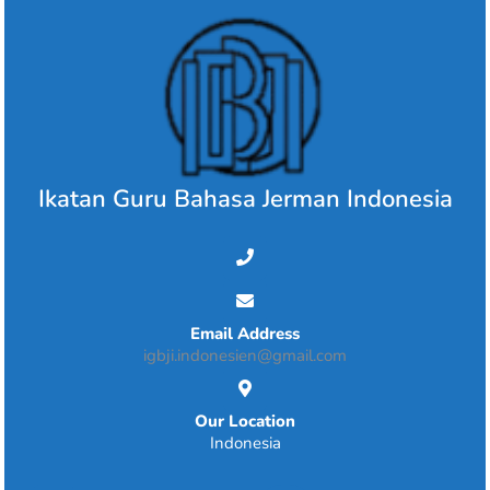
Skip
to
content
Ikatan Guru Bahasa Jerman Indonesia
Email Address
igbji.indonesien@gmail.com
Our Location
Indonesia