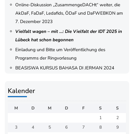
Online-Diskussion „ZusammengeDACHt“ weiter, die
AkDaF, FaDaF, Ledafids, ÖDaF und DaFWEBKON am
7. Dezember 2023
Vielfalt wagen – mit …: Die Vielfalt der IDT 2025 in
Lübeck hat schon begonnen
Einladung und Bitte um Veröffentlichung des
Programms der Ringvorlesung
BEASISWA KURSUS BAHASA DI JERMAN 2024
Kalender
M
D
M
D
F
S
S
1
2
3
4
5
6
7
8
9