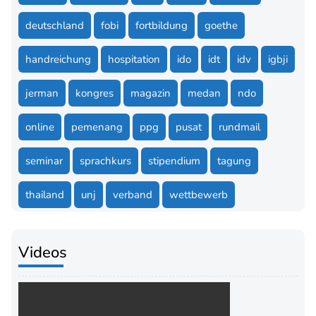
deutschland
fobi
fortbildung
goethe
handreichung
hospitation
ido
idt
idv
igbji
jerman
kongres
magazin
medan
ndo
online
pemenang
ppg
pusat
rundmail
seminar
sprachkurs
stipendium
tagung
thailand
unj
verband
wettbewerb
Videos