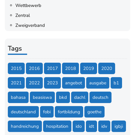
Wettbewerb
Zentral
Zweigverband
Tags
2015
2016
2017
2018
2019
2020
2021
2022
2023
angebot
ausgabe
b1
bahasa
beasiswa
bkd
dachl
deutsch
deutschland
fobi
fortbildung
goethe
handreichung
hospitation
ido
idt
idv
igbji