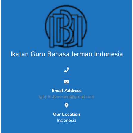
Skip
to
content
Ikatan Guru Bahasa Jerman Indonesia
Email Address
igbji.indonesien@gmail.com
Our Location
Indonesia