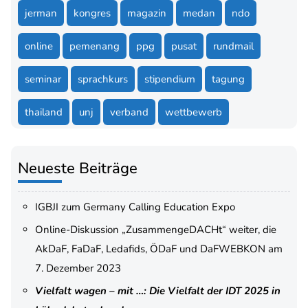
jerman
kongres
magazin
medan
ndo
online
pemenang
ppg
pusat
rundmail
seminar
sprachkurs
stipendium
tagung
thailand
unj
verband
wettbewerb
Neueste Beiträge
IGBJI zum Germany Calling Education Expo
Online-Diskussion „ZusammengeDACHt“ weiter, die
AkDaF, FaDaF, Ledafids, ÖDaF und DaFWEBKON am
7. Dezember 2023
Vielfalt wagen – mit …: Die Vielfalt der IDT 2025 in