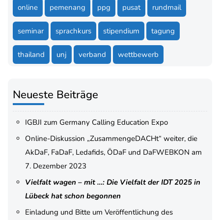
online
pemenang
ppg
pusat
rundmail
seminar
sprachkurs
stipendium
tagung
thailand
unj
verband
wettbewerb
Neueste Beiträge
IGBJI zum Germany Calling Education Expo
Online-Diskussion „ZusammengeDACHt“ weiter, die
AkDaF, FaDaF, Ledafids, ÖDaF und DaFWEBKON am
7. Dezember 2023
Vielfalt wagen – mit …: Die Vielfalt der IDT 2025 in
Lübeck hat schon begonnen
Einladung und Bitte um Veröffentlichung des