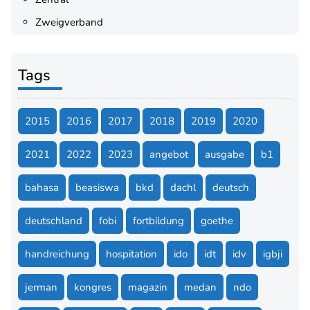
Zweigverband
Tags
2015
2016
2017
2018
2019
2020
2021
2022
2023
angebot
ausgabe
b1
bahasa
beasiswa
bkd
dachl
deutsch
deutschland
fobi
fortbildung
goethe
handreichung
hospitation
ido
idt
idv
igbji
jerman
kongres
magazin
medan
ndo