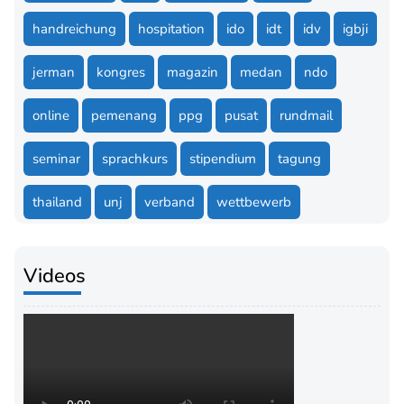
handreichung
hospitation
ido
idt
idv
igbji
jerman
kongres
magazin
medan
ndo
online
pemenang
ppg
pusat
rundmail
seminar
sprachkurs
stipendium
tagung
thailand
unj
verband
wettbewerb
Videos