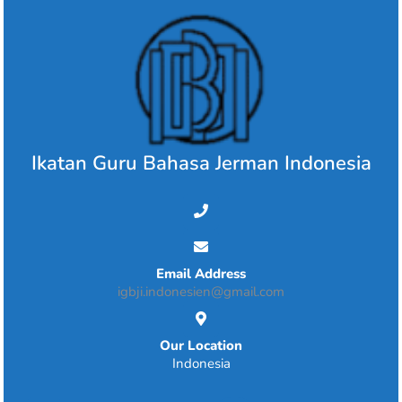
Skip
to
content
Ikatan Guru Bahasa Jerman Indonesia
Email Address
igbji.indonesien@gmail.com
Our Location
Indonesia