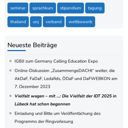
seminar
sprachkurs
stipendium
tagung
thailand
unj
verband
wettbewerb
Neueste Beiträge
IGBJI zum Germany Calling Education Expo
Online-Diskussion „ZusammengeDACHt“ weiter, die
AkDaF, FaDaF, Ledafids, ÖDaF und DaFWEBKON am
7. Dezember 2023
Vielfalt wagen – mit …: Die Vielfalt der IDT 2025 in
Lübeck hat schon begonnen
Einladung und Bitte um Veröffentlichung des
Programms der Ringvorlesung