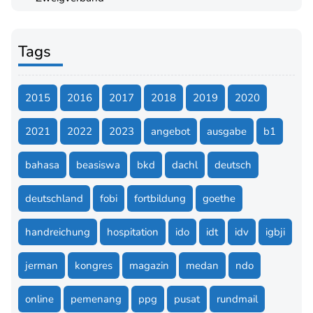
Tags
2015
2016
2017
2018
2019
2020
2021
2022
2023
angebot
ausgabe
b1
bahasa
beasiswa
bkd
dachl
deutsch
deutschland
fobi
fortbildung
goethe
handreichung
hospitation
ido
idt
idv
igbji
jerman
kongres
magazin
medan
ndo
online
pemenang
ppg
pusat
rundmail