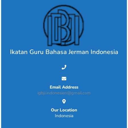
Skip
to
content
Ikatan Guru Bahasa Jerman Indonesia
Email Address
igbji.indonesien@gmail.com
Our Location
Indonesia