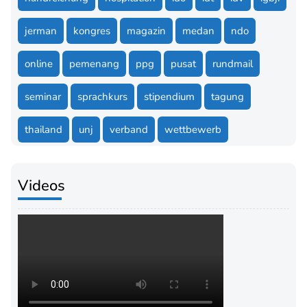
jerman
kongres
magazin
medan
ndo
online
pemenang
ppg
pusat
rundmail
seminar
sprachkurs
stipendium
tagung
thailand
unj
verband
wettbewerb
Videos