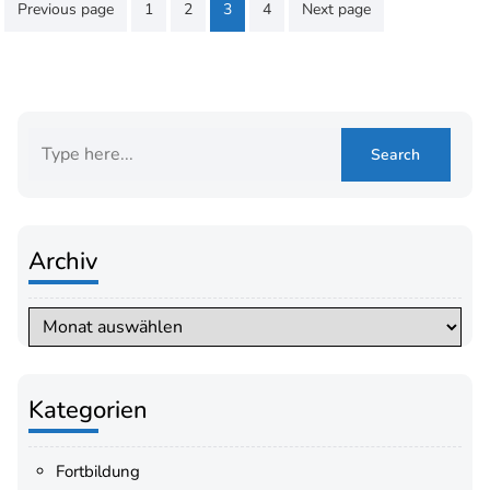
Beitragsnavigation
Previous page
1
2
3
4
Next page
Archiv
Archiv
Kategorien
Fortbildung