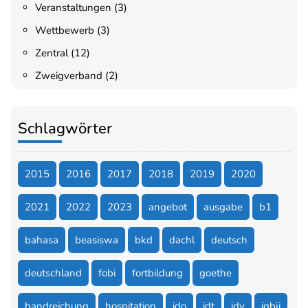
Veranstaltungen
(3)
Wettbewerb
(3)
Zentral
(12)
Zweigverband
(2)
Schlagwörter
2015
2016
2017
2018
2019
2020
2021
2022
2023
angebot
ausgabe
b1
bahasa
beasiswa
bkd
dachl
deutsch
deutschland
fobi
fortbildung
goethe
handreichung
hospitation
ido
idt
idv
igbji